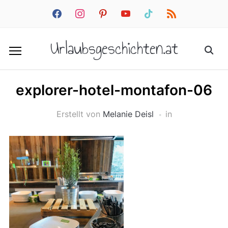
facebook
instagram
pinterest
youtube
tiktok
rss
Urlaubsgeschichten.at
explorer-hotel-montafon-06
Erstellt von
Melanie Deisl
in