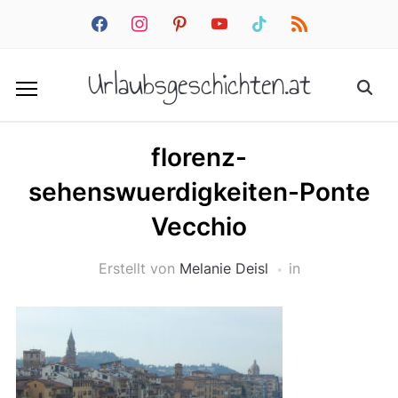
facebook
instagram
pinterest
youtube
tiktok
rss
Urlaubsgeschichten.at
florenz-
sehenswuerdigkeiten-Ponte
Vecchio
Erstellt von
Melanie Deisl
in