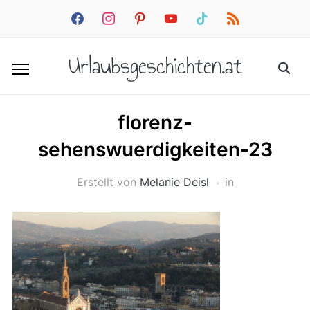
facebook
instagram
pinterest
youtube
tiktok
rss
Urlaubsgeschichten.at
florenz-
sehenswuerdigkeiten-23
Erstellt von
Melanie Deisl
in