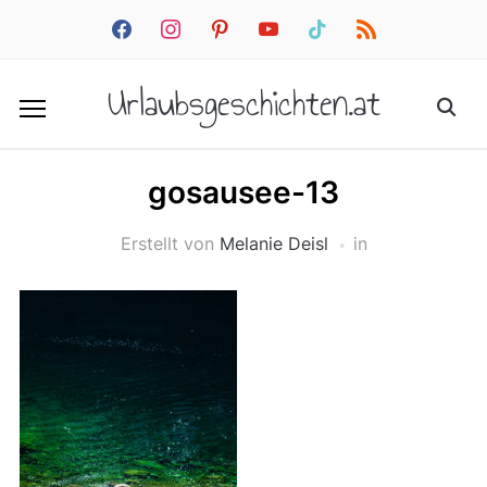
facebook
instagram
pinterest
youtube
tiktok
rss
Urlaubsgeschichten.at
gosausee-13
Erstellt von
Melanie Deisl
in