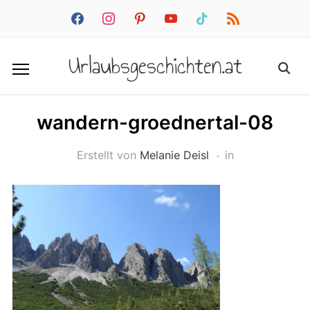
facebook
instagram
pinterest
youtube
tiktok
rss
Urlaubsgeschichten.at
wandern-groednertal-08
Erstellt von
Melanie Deisl
in