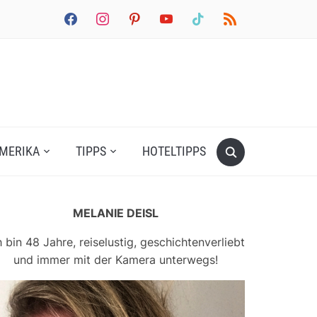
facebook
instagram
pinterest
youtube
tiktok
rss
MERIKA
TIPPS
HOTELTIPPS
MELANIE DEISL
h bin 48 Jahre, reiselustig, geschichtenverliebt
und immer mit der Kamera unterwegs!