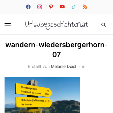
facebook
instagram
pinterest
youtube
tiktok
rss
Urlaubsgeschichten.at
wandern-wiedersbergerhorn-
07
Erstellt von
Melanie Deisl
in