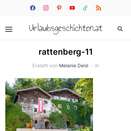
facebook
instagram
pinterest
youtube
tiktok
rss
Urlaubsgeschichten.at
rattenberg-11
Erstellt von
Melanie Deisl
in