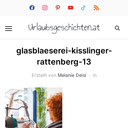
facebook
instagram
pinterest
youtube
tiktok
rss
Urlaubsgeschichten.at
glasblaeserei-kisslinger-
rattenberg-13
Erstellt von
Melanie Deisl
in