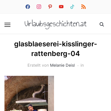
facebook
instagram
pinterest
youtube
tiktok
rss
Urlaubsgeschichten.at
glasblaeserei-kisslinger-
rattenberg-04
Erstellt von
Melanie Deisl
in