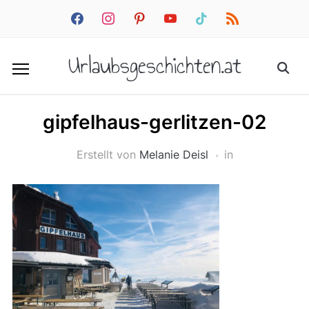
facebook
instagram
pinterest
youtube
tiktok
rss
Urlaubsgeschichten.at
gipfelhaus-gerlitzen-02
Erstellt von
Melanie Deisl
in