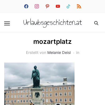
facebook
instagram
pinterest
youtube
tiktok
rss
Urlaubsgeschichten.at
mozartplatz
Erstellt von
Melanie Deisl
in