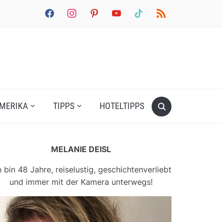
facebook
instagram
pinterest
youtube
tiktok
rss
MERIKA
TIPPS
HOTELTIPPS
MELANIE DEISL
h bin 48 Jahre, reiselustig, geschichtenverliebt
und immer mit der Kamera unterwegs!