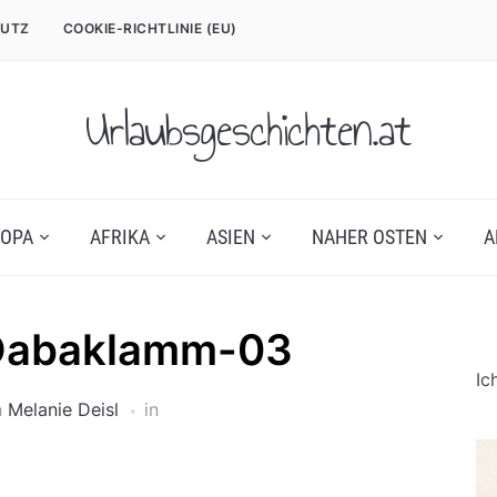
UTZ
COOKIE-RICHTLINIE (EU)
Urlaubsgeschichten.at
OPA
AFRIKA
ASIEN
NAHER OSTEN
A
-Dabaklamm-03
Ic
n
Melanie Deisl
in