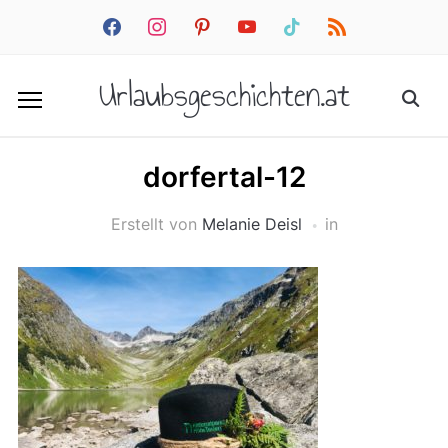
facebook
instagram
pinterest
youtube
tiktok
rss
Urlaubsgeschichten.at
dorfertal-12
Erstellt von
Melanie Deisl
in