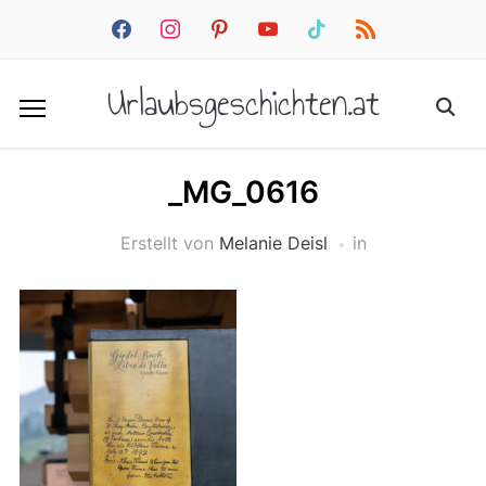
facebook
instagram
pinterest
youtube
tiktok
rss
Urlaubsgeschichten.at
_MG_0616
Erstellt von
Melanie Deisl
in