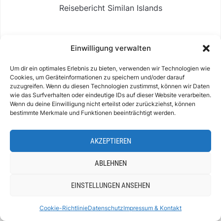
Reisebericht Similan Islands
REISEBERICHTE AMERIKA
Einwilligung verwalten
Reisebericht Jamaica
Um dir ein optimales Erlebnis zu bieten, verwenden wir Technologien wie
Cookies, um Geräteinformationen zu speichern und/oder darauf
Reisebericht Dominikanische Republik
zuzugreifen. Wenn du diesen Technologien zustimmst, können wir Daten
wie das Surfverhalten oder eindeutige IDs auf dieser Website verarbeiten.
Miami Sehenswürdigkeiten
Wenn du deine Einwilligung nicht erteilst oder zurückziehst, können
bestimmte Merkmale und Funktionen beeinträchtigt werden.
Kalifornien Rundreise
AKZEPTIEREN
Reisebericht Texas
Rio de Janeiro Sehenswürdigkeiten
ABLEHNEN
SALZKAMMERGUT
EINSTELLUNGEN ANSEHEN
Offensee
Cookie-Richtlinie
Datenschutz
Impressum & Kontakt