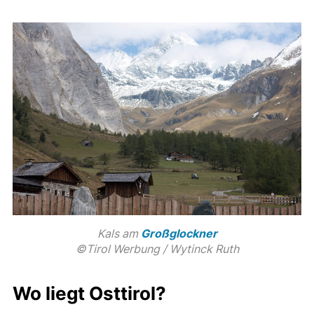
Kals am
Großglockner
©Tirol Werbung / Wytinck Ruth
Wo liegt Osttirol?