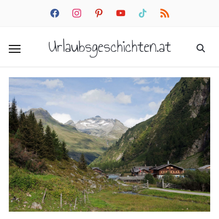
facebook
instagram
pinterest
youtube
tiktok
rss
Urlaubsgeschichten.at