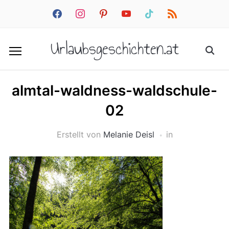
facebook
instagram
pinterest
youtube
tiktok
rss
Urlaubsgeschichten.at
almtal-waldness-waldschule-
02
Erstellt von
Melanie Deisl
in