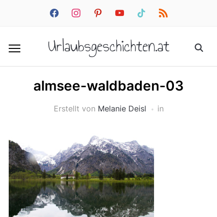
facebook
instagram
pinterest
youtube
tiktok
rss
Urlaubsgeschichten.at
almsee-waldbaden-03
Erstellt von
Melanie Deisl
in