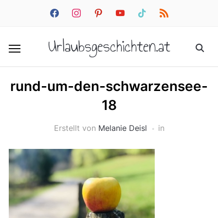
facebook
instagram
pinterest
youtube
tiktok
rss
Urlaubsgeschichten.at
rund-um-den-schwarzensee-
18
Erstellt von
Melanie Deisl
in