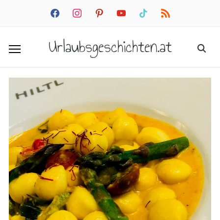
facebook
instagram
pinterest
youtube
tiktok
rss
Urlaubsgeschichten.at