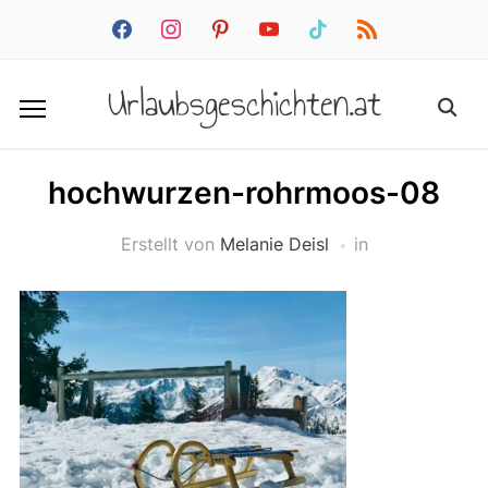
facebook
instagram
pinterest
youtube
tiktok
rss
Urlaubsgeschichten.at
hochwurzen-rohrmoos-08
Erstellt von
Melanie Deisl
in