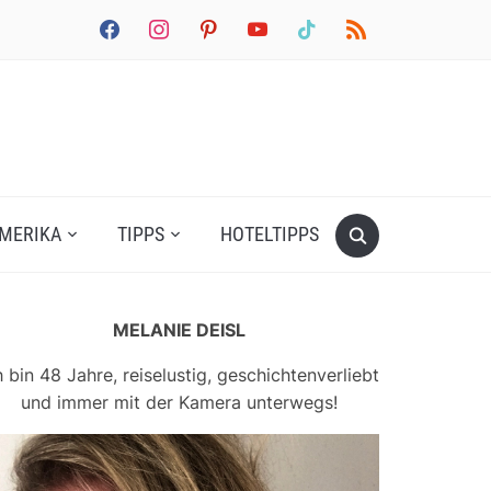
facebook
instagram
pinterest
youtube
tiktok
rss
MERIKA
TIPPS
HOTELTIPPS
MELANIE DEISL
h bin 48 Jahre, reiselustig, geschichtenverliebt
und immer mit der Kamera unterwegs!