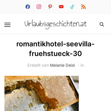
facebook
instagram
pinterest
youtube
tiktok
rss
Urlaubsgeschichten.at
romantikhotel-seevilla-
fruehstueck-30
Erstellt von
Melanie Deisl
in