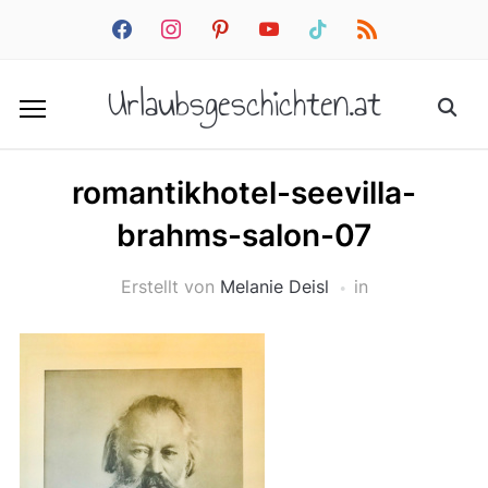
facebook
instagram
pinterest
youtube
tiktok
rss
Urlaubsgeschichten.at
romantikhotel-seevilla-
brahms-salon-07
Erstellt von
Melanie Deisl
in