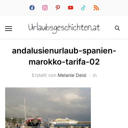
facebook
instagram
pinterest
youtube
tiktok
rss
Urlaubsgeschichten.at
andalusienurlaub-spanien-
marokko-tarifa-02
Erstellt von
Melanie Deisl
in