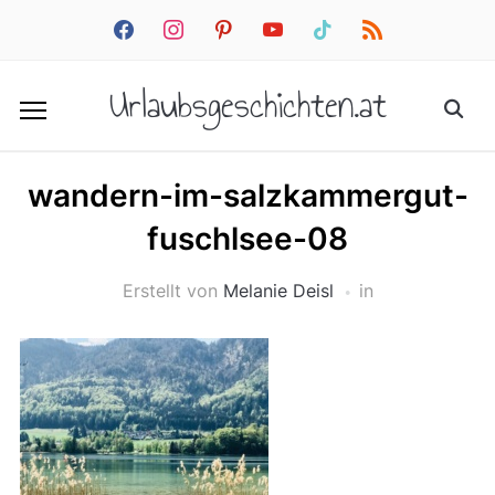
facebook
instagram
pinterest
youtube
tiktok
rss
Urlaubsgeschichten.at
wandern-im-salzkammergut-
fuschlsee-08
Erstellt von
Melanie Deisl
in