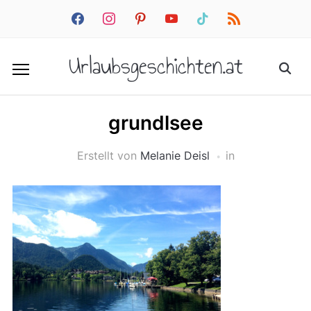
facebook
instagram
pinterest
youtube
tiktok
rss
Urlaubsgeschichten.at
grundlsee
Erstellt von
Melanie Deisl
in