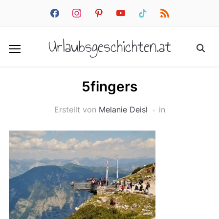
facebook
instagram
pinterest
youtube
tiktok
rss
Urlaubsgeschichten.at
5fingers
Erstellt von
Melanie Deisl
in