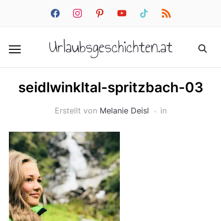
facebook
instagram
pinterest
youtube
tiktok
rss
Urlaubsgeschichten.at
seidlwinkltal-spritzbach-03
Erstellt von
Melanie Deisl
in