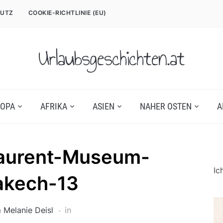
UTZ
COOKIE-RICHTLINIE (EU)
Urlaubsgeschichten.at
OPA
AFRIKA
ASIEN
NAHER OSTEN
A
laurent-Museum-
Ic
akech-13
n
Melanie Deisl
in