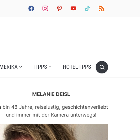
facebook
instagram
pinterest
youtube
tiktok
rss
MERIKA
TIPPS
HOTELTIPPS
MELANIE DEISL
h bin 48 Jahre, reiselustig, geschichtenverliebt
und immer mit der Kamera unterwegs!