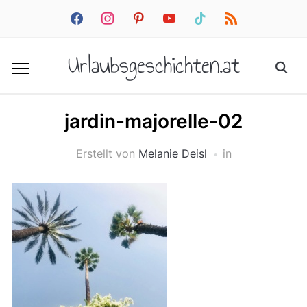
facebook
instagram
pinterest
youtube
tiktok
rss
Urlaubsgeschichten.at
jardin-majorelle-02
Erstellt von
Melanie Deisl
in