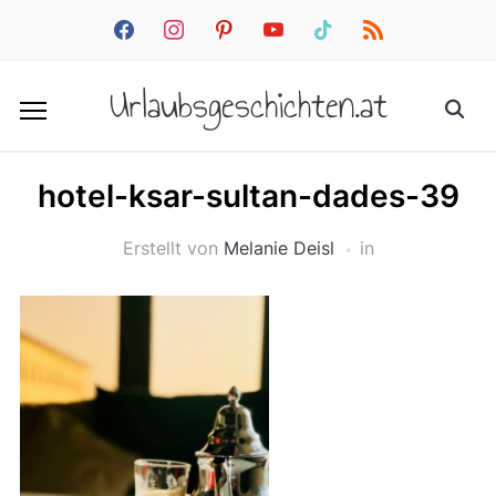
facebook
instagram
pinterest
youtube
tiktok
rss
Urlaubsgeschichten.at
hotel-ksar-sultan-dades-39
Erstellt von
Melanie Deisl
in