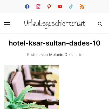
facebook
instagram
pinterest
youtube
tiktok
rss
Urlaubsgeschichten.at
hotel-ksar-sultan-dades-10
Erstellt von
Melanie Deisl
in