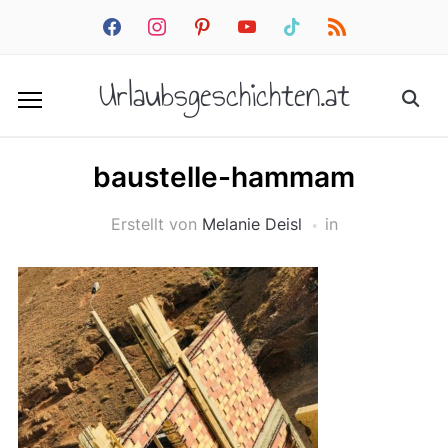
facebook
instagram
pinterest
youtube
tiktok
rss
Urlaubsgeschichten.at
baustelle-hammam
Erstellt von
Melanie Deisl
in