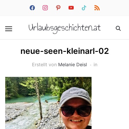
facebook
instagram
pinterest
youtube
tiktok
rss
Urlaubsgeschichten.at
neue-seen-kleinarl-02
Erstellt von
Melanie Deisl
in