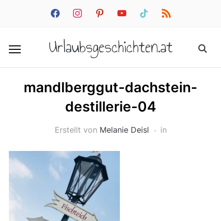
facebook
instagram
pinterest
youtube
tiktok
rss
Urlaubsgeschichten.at
mandlberggut-dachstein-
destillerie-04
Erstellt von
Melanie Deisl
in