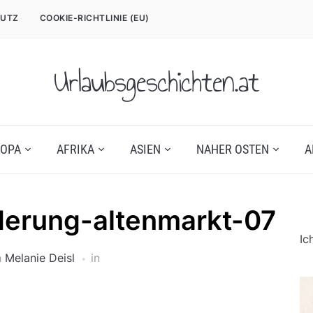
UTZ
COOKIE-RICHTLINIE (EU)
Urlaubsgeschichten.at
OPA
AFRIKA
ASIEN
NAHER OSTEN
A
derung-altenmarkt-07
Ic
n
Melanie Deisl
in