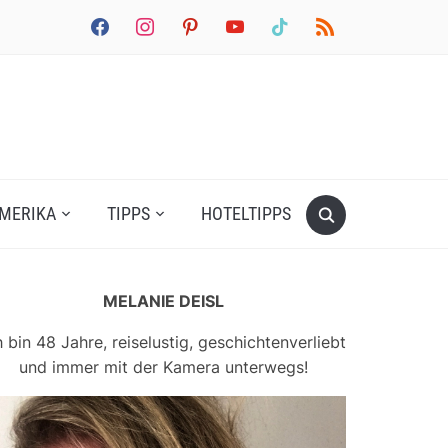
facebook
instagram
pinterest
youtube
tiktok
rss
MERIKA
TIPPS
HOTELTIPPS
MELANIE DEISL
h bin 48 Jahre, reiselustig, geschichtenverliebt
und immer mit der Kamera unterwegs!