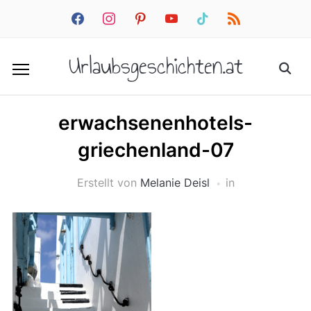
facebook
instagram
pinterest
youtube
tiktok
rss
Urlaubsgeschichten.at
erwachsenenhotels-
griechenland-07
Erstellt von
Melanie Deisl
in