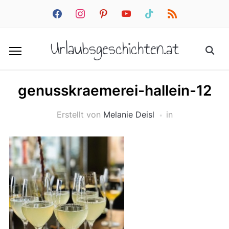
facebook
instagram
pinterest
youtube
tiktok
rss
Urlaubsgeschichten.at
genusskraemerei-hallein-12
Erstellt von
Melanie Deisl
in