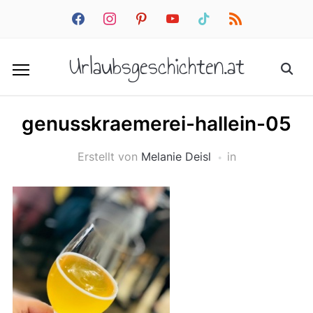
facebook
instagram
pinterest
youtube
tiktok
rss
Urlaubsgeschichten.at
genusskraemerei-hallein-05
Erstellt von
Melanie Deisl
in