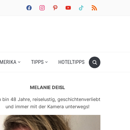
facebook
instagram
pinterest
youtube
tiktok
rss
MERIKA
TIPPS
HOTELTIPPS
MELANIE DEISL
h bin 48 Jahre, reiselustig, geschichtenverliebt
und immer mit der Kamera unterwegs!