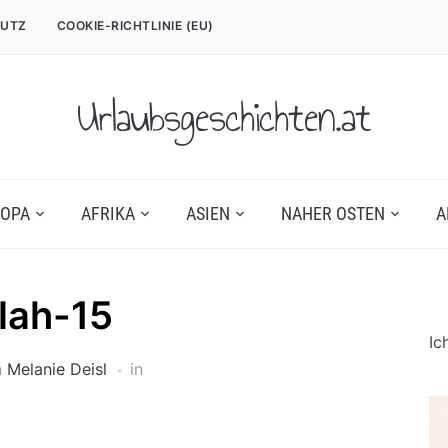
UTZ
COOKIE-RICHTLINIE (EU)
Urlaubsgeschichten.at
OPA
AFRIKA
ASIEN
NAHER OSTEN
A
ilah-15
Ic
n
Melanie Deisl
in