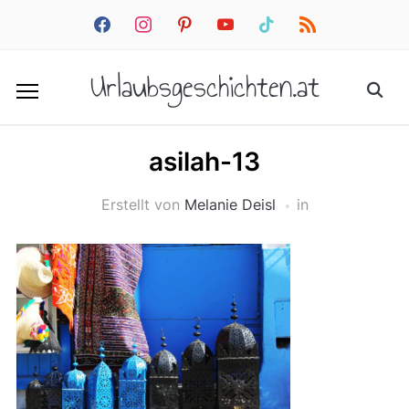
facebook
instagram
pinterest
youtube
tiktok
rss
Urlaubsgeschichten.at
asilah-13
Erstellt von
Melanie Deisl
in