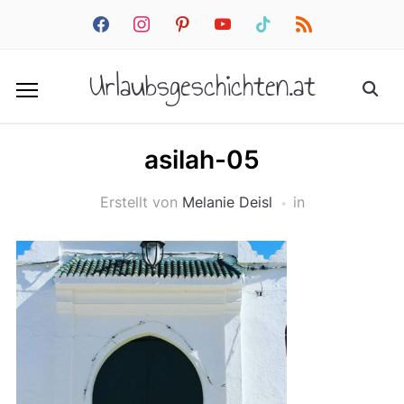
facebook
instagram
pinterest
youtube
tiktok
rss
Urlaubsgeschichten.at
asilah-05
Erstellt von
Melanie Deisl
in