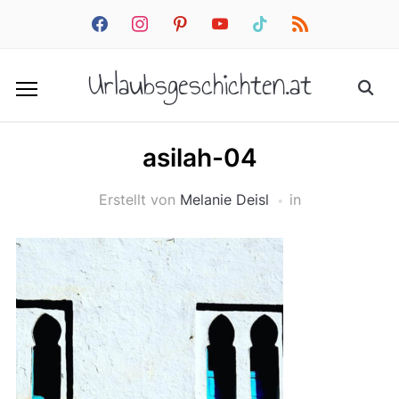
facebook
instagram
pinterest
youtube
tiktok
rss
Urlaubsgeschichten.at
asilah-04
Erstellt von
Melanie Deisl
in