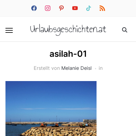
facebook
instagram
pinterest
youtube
tiktok
rss
Urlaubsgeschichten.at
asilah-01
Erstellt von
Melanie Deisl
in