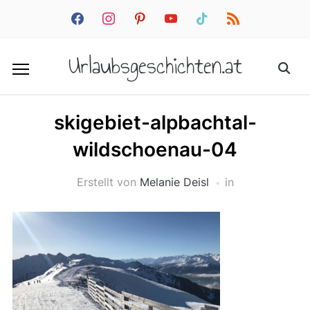
facebook
instagram
pinterest
youtube
tiktok
rss
Urlaubsgeschichten.at
skigebiet-alpbachtal-
wildschoenau-04
Erstellt von
Melanie Deisl
in