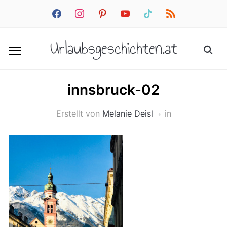
facebook
instagram
pinterest
youtube
tiktok
rss
Urlaubsgeschichten.at
innsbruck-02
Erstellt von
Melanie Deisl
in