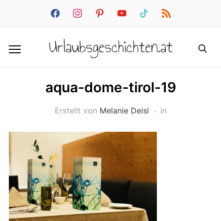
facebook
instagram
pinterest
youtube
tiktok
rss
Urlaubsgeschichten.at
aqua-dome-tirol-19
Erstellt von
Melanie Deisl
in