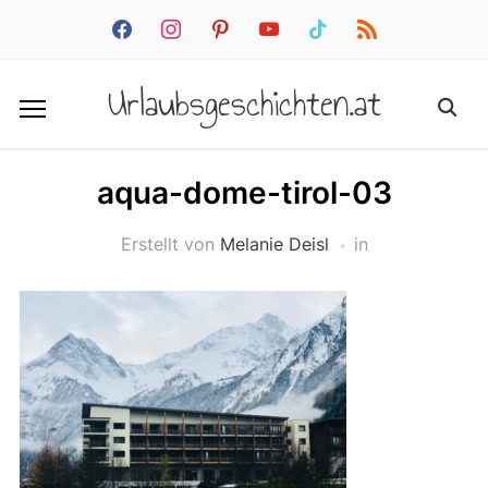
facebook
instagram
pinterest
youtube
tiktok
rss
Urlaubsgeschichten.at
aqua-dome-tirol-03
Erstellt von
Melanie Deisl
in