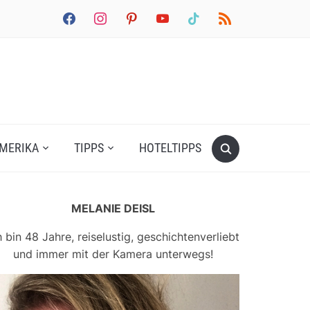
facebook
instagram
pinterest
youtube
tiktok
rss
MERIKA
TIPPS
HOTELTIPPS
MELANIE DEISL
h bin 48 Jahre, reiselustig, geschichtenverliebt
und immer mit der Kamera unterwegs!